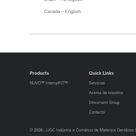
Canada – English
Products
Quick Links
NUVO™ InternalFIT™
Servicios
Acerca de nosotros
Straumann Group
Contacto
© 2026 - JJGC Indústria e Comércio de Materiais Dentários S.