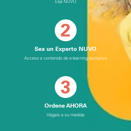
Elija NUVO
Sea un Experto NUVO
Acceso a contenido de e-learning exclusivo
Ordene AHORA
Hágalo a su medida