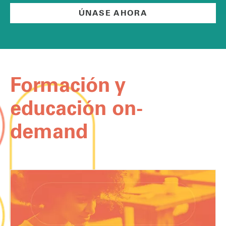
ÚNASE AHORA
Formación y
educación on-
demand