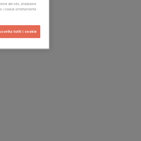
ione del sito, analizzare
olo i cookie strettamente
Accetta tutti i cookie