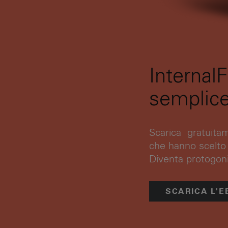
Internal
semplice
Scarica gratuitam
che hanno scelto 
Diventa protogon
SCARICA L'