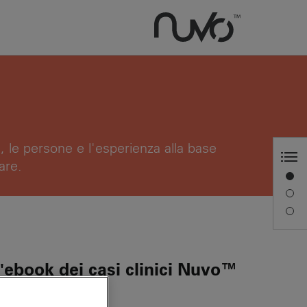
, le persone e l'esperienza alla base
are.
Sistema NUVO™
Scarica il clinical casebook
Concetti di trattamento
a l'ebook dei casi clinici Nuvo™
™