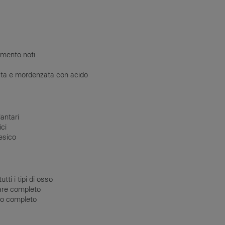
amento noti
ata e mordenzata con acido
ntari​
ici
esico
tti i tipi di osso
tare completo
ico completo