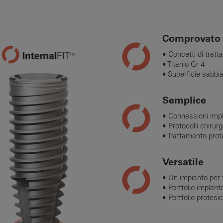
Comprovato
• Concetti di tratt
• Titanio Gr 4
• Superficie sabbi
Semplice
• Connessioni impla
• Protocolli chirurg
• Trattamento prot
Versatile
• Un impianto per tu
• Portfolio implan
• Portfolio protes