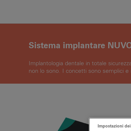
Sistema implantare NU
Implantologia dentale in totale sicurezz
non lo sono. I concetti sono semplici e il
Impostazioni dei