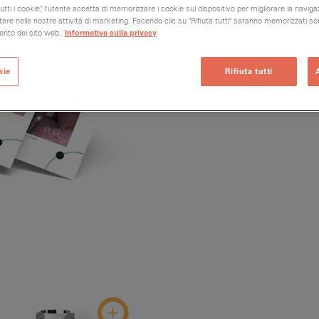
tti i cookie”, l'utente accetta di memorizzare i cookie sul dispositivo per migliorare la navigaz
sistere nelle nostre attività di marketing. Facendo clic su "Rifiuta tutti" saranno memorizzati s
ento del sito web.
Informativa sulla privacy
kie
Rifiuta tutti