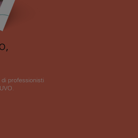
o,
di professionisti
 NUVO.