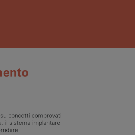
mento
a su concetti comprovati
a, il sistema implantare
rridere.