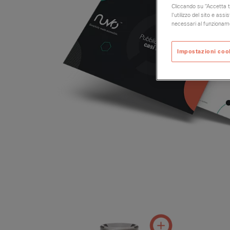
Cliccando su “Accetta tu
l'utilizzo del sito e as
necessari al funzionam
Impostazioni coo