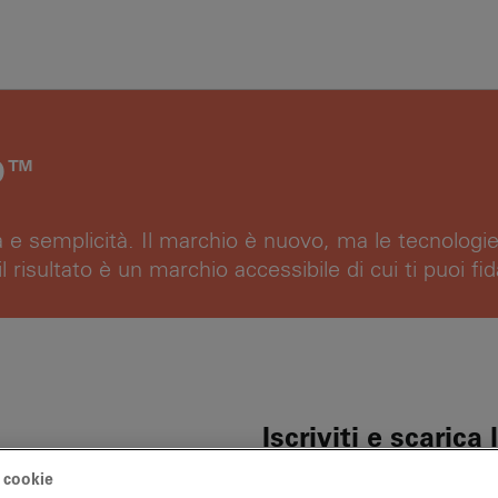
VO™
a e semplicità. Il marchio è nuovo, ma le tecnologie
 risultato è un marchio accessibile di cui ti puoi fid
Iscriviti e scaric
Cresci con Nuvo
 cookie