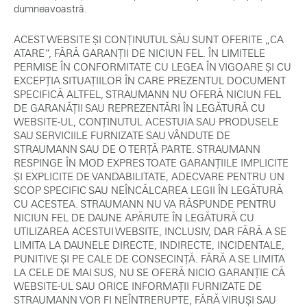
dumneavoastră.
ACEST WEBSITE ȘI CONȚINUTUL SĂU SUNT OFERITE „CA
ATARE“, FĂRĂ GARANȚII DE NICIUN FEL. ÎN LIMITELE
PERMISE ÎN CONFORMITATE CU LEGEA ÎN VIGOARE ȘI CU
EXCEPȚIA SITUAȚIILOR ÎN CARE PREZENTUL DOCUMENT
SPECIFICĂ ALTFEL, STRAUMANN NU OFERĂ NICIUN FEL
DE GARANĂȚII SAU REPREZENTĂRI ÎN LEGĂTURĂ CU
WEBSITE-UL, CONȚINUTUL ACESTUIA SAU PRODUSELE
SAU SERVICIILE FURNIZATE SAU VÂNDUTE DE
STRAUMANN SAU DE O TERȚĂ PARTE. STRAUMANN
RESPINGE ÎN MOD EXPRES TOATE GARANȚIILE IMPLICITE
ȘI EXPLICITE DE VANDABILITATE, ADECVARE PENTRU UN
SCOP SPECIFIC SAU NEÎNCĂLCAREA LEGII ÎN LEGĂTURĂ
CU ACESTEA. STRAUMANN NU VA RĂSPUNDE PENTRU
NICIUN FEL DE DAUNE APĂRUTE ÎN LEGĂTURĂ CU
UTILIZAREA ACESTUI WEBSITE, INCLUSIV, DAR FĂRĂ A SE
LIMITA LA DAUNELE DIRECTE, INDIRECTE, INCIDENTALE,
PUNITIVE ȘI PE CALE DE CONSECINȚĂ. FĂRĂ A SE LIMITA
LA CELE DE MAI SUS, NU SE OFERĂ NICIO GARANȚIE CĂ
WEBSITE-UL SAU ORICE INFORMAȚII FURNIZATE DE
STRAUMANN VOR FI NEÎNTRERUPTE, FĂRĂ VIRUȘI SAU