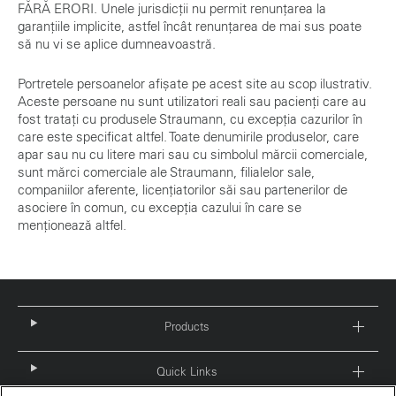
FĂRĂ ERORI. Unele jurisdicții nu permit renunțarea la
garanțiile implicite, astfel încât renunțarea de mai sus poate
să nu vi se aplice dumneavoastră.
Portretele persoanelor afișate pe acest site au scop ilustrativ.
Aceste persoane nu sunt utilizatori reali sau pacienți care au
fost tratați cu produsele Straumann, cu excepția cazurilor în
care este specificat altfel. Toate denumirile produselor, care
apar sau nu cu litere mari sau cu simbolul mărcii comerciale,
sunt mărci comerciale ale Straumann, filialelor sale,
companiilor aferente, licențiatorilor săi sau partenerilor de
asociere în comun, cu excepția cazului în care se
menționează altfel.
Products
Quick Links