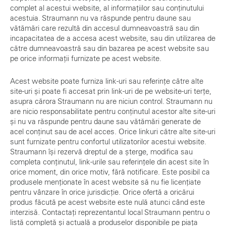
complet al acestui website, al informațiilor sau conținutului
acestuia. Straumann nu va răspunde pentru daune sau
vătămări care rezultă din accesul dumneavoastră sau din
incapacitatea de a accesa acest website, sau din utilizarea de
către dumneavoastră sau din bazarea pe acest website sau
pe orice informații furnizate pe acest website.
Acest website poate furniza link-uri sau referințe către alte
site-uri și poate fi accesat prin link-uri de pe website-uri terțe,
asupra cărora Straumann nu are niciun control. Straumann nu
are nicio responsabilitate pentru conținutul acestor alte site-uri
și nu va răspunde pentru daune sau vătămări generate de
acel conținut sau de acel acces. Orice linkuri către alte site-uri
sunt furnizate pentru confortul utilizatorilor acestui website.
Straumann își rezervă dreptul de a șterge, modifica sau
completa conținutul, link-urile sau referințele din acest site în
orice moment, din orice motiv, fără notificare. Este posibil ca
produsele menționate în acest website să nu fie licențiate
pentru vânzare în orice jurisdicție. Orice ofertă a oricărui
produs făcută pe acest website este nulă atunci când este
interzisă. Contactați reprezentantul local Straumann pentru o
listă completă și actuală a produselor disponibile pe piața