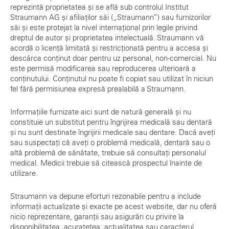
reprezintă proprietatea și se află sub controlul Institut
Straumann AG și afiliaților săi („Straumann”) sau furnizorilor
săi și este protejat la nivel internațional prin legile privind
dreptul de autor și proprietatea intelectuală. Straumann vă
acordă o licență limitată și restricționată pentru a accesa și
descărca conținut doar pentru uz personal, non-comercial. Nu
este permisă modificarea sau reproducerea ulterioară a
conținutului. Conținutul nu poate fi copiat sau utilizat în niciun
fel fără permisiunea expresă prealabilă a Straumann.
Informațiile furnizate aici sunt de natură generală și nu
constituie un substitut pentru îngrijirea medicală sau dentară
și nu sunt destinate îngrijirii medicale sau dentare. Dacă aveți
sau suspectați că aveți o problemă medicală, dentară sau o
altă problemă de sănătate, trebuie să consultați personalul
medical. Medicii trebuie să citească prospectul înainte de
utilizare.
Straumann va depune eforturi rezonabile pentru a include
informații actualizate și exacte pe acest website, dar nu oferă
nicio reprezentare, garanții sau asigurări cu privire la
disponibilitatea, acuratețea, actualitatea sau caracterul